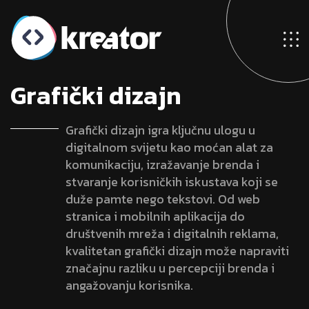
G
r
a
f
i
č
k
i
d
i
z
a
j
n
Grafički dizajn igra ključnu ulogu u
digitalnom svijetu kao moćan alat za
komunikaciju, izražavanje brenda i
stvaranje korisničkih iskustava koji se
duže pamte nego tekstovi. Od web
stranica i mobilnih aplikacija do
društvenih mreža i digitalnih reklama,
kvalitetan grafički dizajn može napraviti
značajnu razliku u percepciji brenda i
angažovanju korisnika.