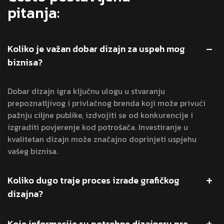
pitanja:
Koliko je važan dobar dizajn za uspeh mog
biznisa?
Dobar dizajn igra ključnu ulogu u stvaranju
prepoznatljivog i privlačnog brenda koji može privući
pažnju ciljne publike, izdvojiti se od konkurencije i
izgraditi povjerenje kod potrošača. Investiranje u
kvalitetan dizajn može značajno doprinjeti uspjehu
vašeg biznisa.
Koliko dugo traje proces izrade grafičkog
dizajna?
Koje informacije su potrebne dizajneru pre